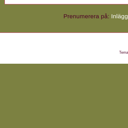
Prenumerera på:
Inläg
Temat