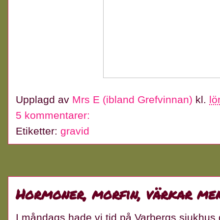
Upplagd av
Mrs E (ibland Grefvinnan)
kl.
lö
5 kommentarer:
Etiketter:
gravid
Hormoner, morfin, värkar men
I måndags hade vi tid på Varbergs sjukhus 