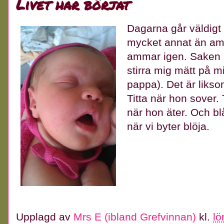
Livet har börjat
Dagarna går väldigt f
mycket annat än amm
ammar igen. Saken är
stirra mig mätt på mi
pappa). Det är liksom
Titta när hon sover. 
när hon äter. Och b
när vi byter blöja.
Upplagd av
Mrs E (ibland Grefvinnan)
kl.
lö