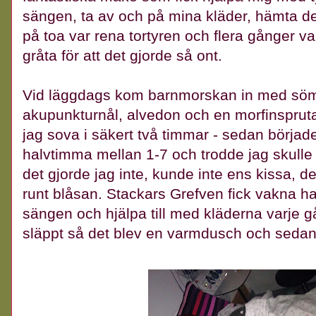
sängen, ta av och på mina kläder, hämta det 
på toa var rena tortyren och flera gånger va
gråta för att det gjorde så ont.
Vid läggdags kom barnmorskan in med sömn
akupunkturnål, alvedon och en morfinspruta
jag sova i säkert två timmar - sedan börjad
halvtimma mellan 1-7 och trodde jag skulle 
det gjorde jag inte, kunde inte ens kissa, 
runt blåsan. Stackars Grefven fick vakna h
sängen och hjälpa till med kläderna varje g
släppt så det blev en varmdusch och sedan so