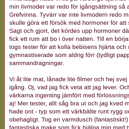
min livmoder var redo för igångsättning så att
Grefvinna. Tyvärr var inte livmodern redo me
skulle göra ett försök med hormoner för att
Sagt och gjort, det kördes upp hormoner dä
fick ett rum att bo i över natten. Till en börj
togs tester för att kolla bebisens hjärta och 
gymnastiserade som aldrig förr (tydligt pap
sammandragningar.
Vi åt lite mat, lånade lite filmer och hej sv
igång. Oj, vad jag fick veta att jag lever. O
värkarna ingenting jämfört med förlossningsv
aj! Mer tester, allt såg bra ut och jag kve
hade ont - typ som ett värkbälte runt rygg
obehagligt. Tog en varmdusch (fantastiskt!
fantastiska make som fick hjälpa mig med ty