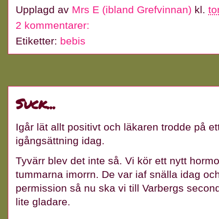
Upplagd av
Mrs E (ibland Grefvinnan)
kl.
to
2 kommentarer:
Etiketter:
bebis
Suck...
Igår lät allt positivt och läkaren trodde på 
igångsättning idag.
Tyvärr blev det inte så. Vi kör ett nytt horm
tummarna imorrn. De var iaf snälla idag oc
permission så nu ska vi till Varbergs secon
lite gladare.