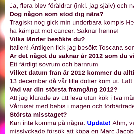
Ja, flera blev föräldrar (inkl. jag själv) och 
Dog någon som stod dig nära?
Tragiskt nog gick min underbara kompis Hella
ha kämpat mot cancer. Saknar henne!
Vilka länder besökte du?
Italien! Äntligen fick jag besökt Toscana s
Är det något du saknar år 2012 som du vi
Ett färdigt sovrum och barnrum.
Vilket datum från år 2012 kommer du allt
13 december då vår lilla dotter kom ut. Lätt 
Vad var din största framgång 2012?
Att jag klarade av att leva utan kök i två m
Vårruset med bebis i magen och förbättrade
Största misstaget?
Kan inte komma på några.
Update!
Ähm, v
misslyckade försök att köpa en Marc Jacob