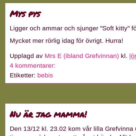
Mys pys
Ligger och ammar och sjunger "Soft kitty" för
Mycket mer rörlig idag för övrigt. Hurra!
Upplagd av
Mrs E (ibland Grefvinnan)
kl.
lö
4 kommentarer:
Etiketter:
bebis
Nu är jag mamma!
Den 13/12 kl. 23.02 kom vår lilla Grefvinna 