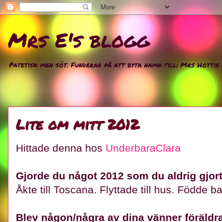
Mrs E's blogg
Patetisk men söt. Funderar på att byta namn till: Mrs Hottie
Lite om mitt 2012
Hittade denna hos
UnderbaraClara
Gjorde du något 2012 som du aldrig gjort
Åkte till Toscana. Flyttade till hus. Födde ba
Blev någon/några av dina vänner föräldra