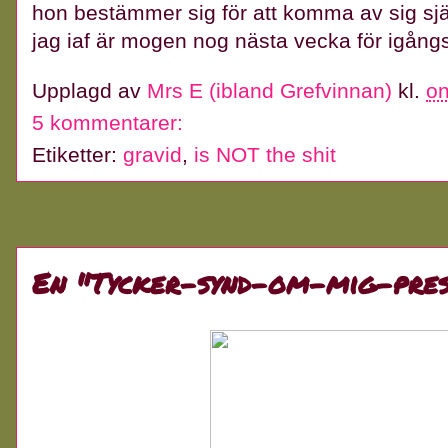
hon bestämmer sig för att komma av sig själ
jag iaf är mogen nog nästa vecka för igång
Upplagd av
Mrs E (ibland Grefvinnan)
kl.
on
5 kommentarer:
Etiketter:
gravid
,
is NOT the shit
En "Tycker-synd-om-mig-pres