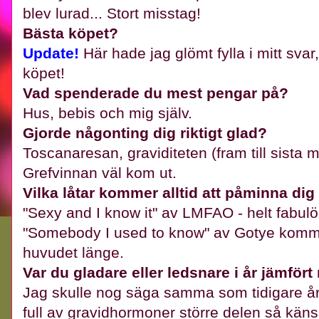
blev lurad... Stort misstag!
Bästa köpet?
Update!
Här hade jag glömt fylla i mitt svar
köpet!
Vad spenderade du mest pengar på?
Hus, bebis och mig själv.
Gjorde någonting dig riktigt glad?
Toscanaresan, graviditeten (fram till sista m
Grefvinnan väl kom ut.
Vilka låtar kommer alltid att påminna di
"Sexy and I know it" av LMFAO - helt fabulös l
"Somebody I used to know" av Gotye komme
huvudet länge.
Var du gladare eller ledsnare i år jämfört
Jag skulle nog säga samma som tidigare år. 
full av gravidhormoner större delen så känsl