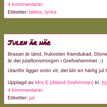
4 kommentarer:
Etiketter:
bebis
,
lycka
Julen är här
Brasan är tänd, frukosten framdukad, Disne
är det julaftonsmorgon i Grefvehemmet :-)
Utanför ligger snön vit, det blir en härlig jul
Upplagd av
Mrs E (ibland Grefvinnan)
kl.
m
4 kommentarer:
Etiketter:
jul