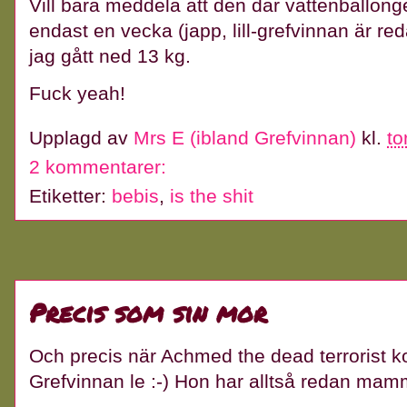
Vill bara meddela att den där vattenballong
endast en vecka (japp, lill-grefvinnan är 
jag gått ned 13 kg.
Fuck yeah!
Upplagd av
Mrs E (ibland Grefvinnan)
kl.
to
2 kommentarer:
Etiketter:
bebis
,
is the shit
Precis som sin mor
Och precis när Achmed the dead terrorist kom
Grefvinnan le :-) Hon har alltså redan ma