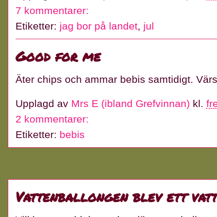
7 kommentarer:
Etiketter:
jag bor på landet
,
jul
Good for me
Äter chips och ammar bebis samtidigt. Vär
Upplagd av
Mrs E (ibland Grefvinnan)
kl.
fr
2 kommentarer:
Etiketter:
bebis
Vattenballongen blev ett vat