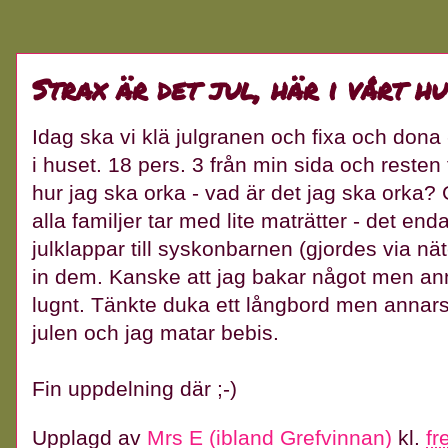
Strax är det jul, här i vårt hu
Idag ska vi klä julgranen och fixa och dona -
i huset. 18 pers. 3 från min sida och resten
hur jag ska orka - vad är det jag ska orka? 
alla familjer tar med lite maträtter - det enda
julklappar till syskonbarnen (gjordes via nät
in dem. Kanske att jag bakar något men ann
lugnt. Tänkte duka ett långbord men annars g
julen och jag matar bebis.
Fin uppdelning där ;-)
Upplagd av
Mrs E (ibland Grefvinnan)
kl.
fr