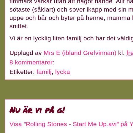
timmars värkar utan att något hände. Allt ha
sötaste (såklart) och sover ikapp med sin
uppe och bär och byter på henne, mamma l
snittet.
Vi är en lycklig liten familj och har det väld
Upplagd av
Mrs E (ibland Grefvinnan)
kl.
fr
8 kommentarer:
Etiketter:
familj
,
lycka
Nu är vi på g!
Visa "Rolling Stones - Start Me Up.avi" på